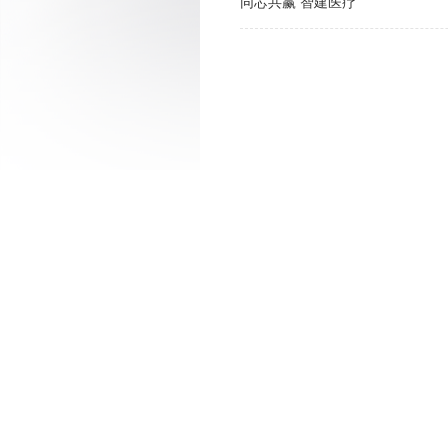
同芯共赢 智建医疗